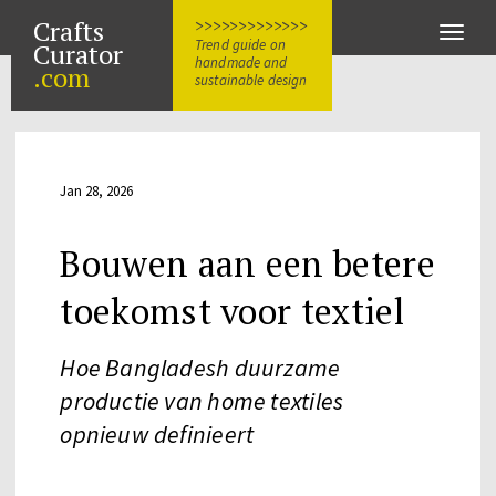
Crafts
>>>>>>>>>>>>>
Toggle
Trend guide on
Curator
naviga
handmade and
.com
sustainable design
Jan 28, 2026
Bouwen aan een betere
toekomst voor textiel
Hoe Bangladesh duurzame
productie van home textiles
opnieuw definieert