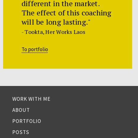
different in the market.
The effect of this coaching
will be long lasting."
- Tookta, Her Works Laos
To portfolio
WORK WITH ME
ABOUT
PORTFOLIO
POSTS