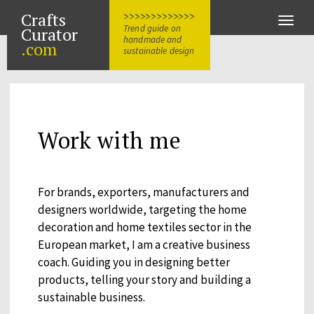
Crafts
>>>>>>>>>>>>>
Toggle
Trend guide on
Curator
naviga
handmade and
.com
sustainable design
Work with me
For brands, exporters, manufacturers and
designers worldwide, targeting the home
decoration and home textiles sector in the
European market, I am a creative business
coach. Guiding you in designing better
products, telling your story and building a
sustainable business.