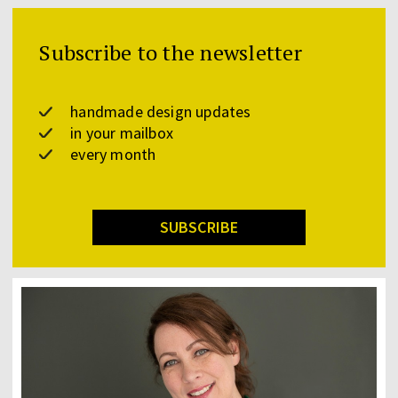
Subscribe to the newsletter
handmade design updates
in your mailbox
every month
SUBSCRIBE